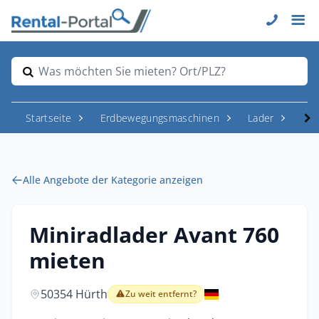
Was möchten Sie mieten? Ort/PLZ?
Startseite
Erdbewegungsmaschinen
Lader
Rad
Alle Angebote der Kategorie anzeigen
Miniradlader Avant 760
mieten
50354 Hürth
Zu weit entfernt?