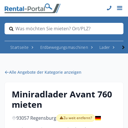
Was möchten Sie mieten? Ort/PLZ?
Startseite
Erdbewegungsmaschinen
Lader
Rad
Alle Angebote der Kategorie anzeigen
Miniradlader Avant 760
mieten
93057 Regensburg
Zu weit entfernt?