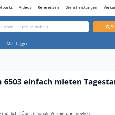
etparks
Videos
Referenzen
Dienstleistungen
Verka
S
Mobilbagger
6503 einfach mieten Tagestar
g möglich
Überregionale Vermietung möglich