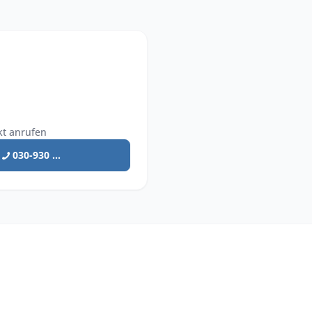
kt anrufen
030-930 ...