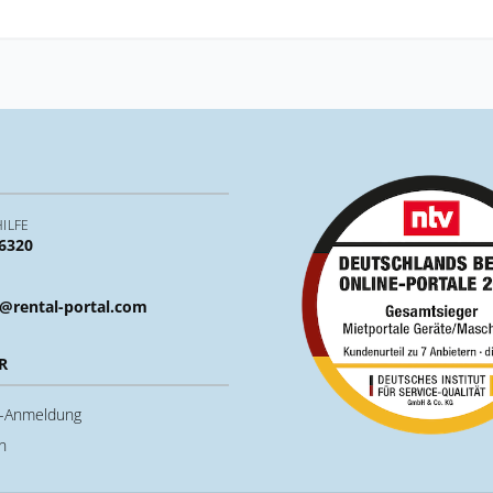
ILFE
 6320
@rental-portal.com
R
u-Anmeldung
n