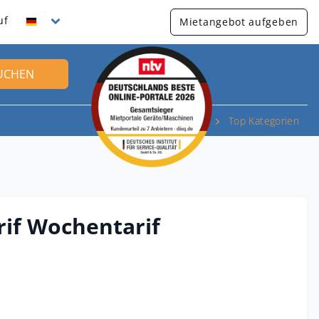
uf
Mietangebot aufgeben
UCHEN
Top Kategorien
if Wochentarif