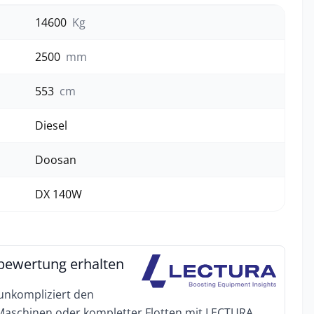
14600
Kg
2500
mm
553
cm
Diesel
Doosan
DX 140W
bewertung erhalten
 unkompliziert den
 Maschinen oder kompletter Flotten mit LECTURA