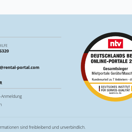
ILFE
 6320
@rental-portal.com
R
u-Anmeldung
n
ormationen sind freibleibend und unverbindlich.