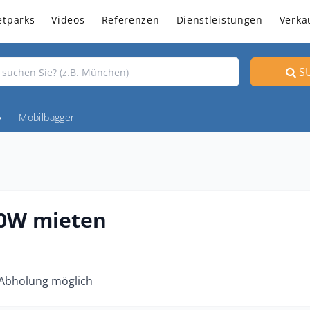
etparks
Videos
Referenzen
Dienstleistungen
Verka
S
Mobilbagger
40W mieten
 Abholung möglich