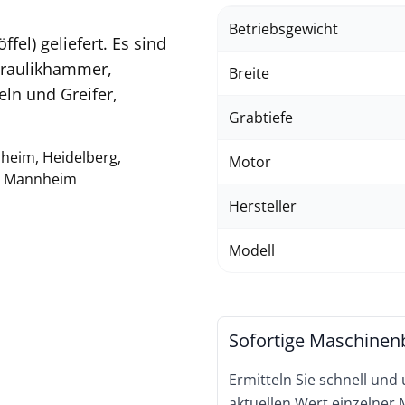
Betriebsgewicht
el) geliefert. Es sind
draulikhammer,
Breite
ln und Greifer,
Grabtiefe
heim, Heidelberg,
Motor
n, Mannheim
Hersteller
Modell
Sofortige Maschinen
Ermitteln Sie schnell und
aktuellen Wert einzelner