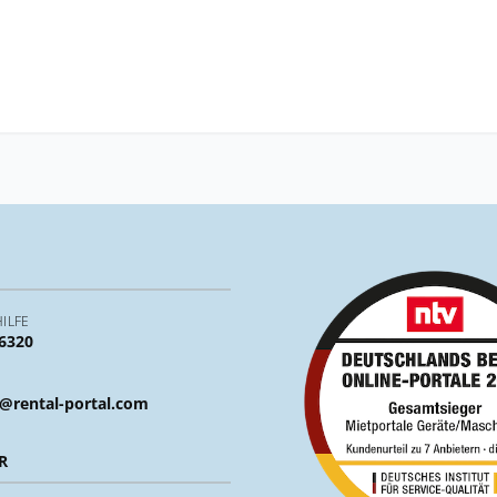
ILFE
 6320
@rental-portal.com
R