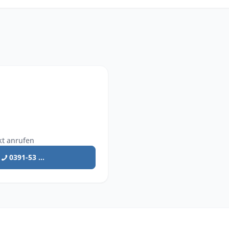
kt anrufen
0391-53 ...