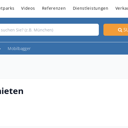
etparks
Videos
Referenzen
Dienstleistungen
Verka
S
Mobilbagger
mieten