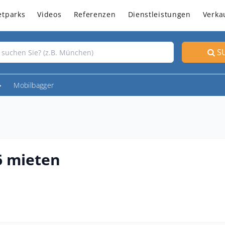
etparks
Videos
Referenzen
Dienstleistungen
Verka
S
Mobilbagger
6 mieten