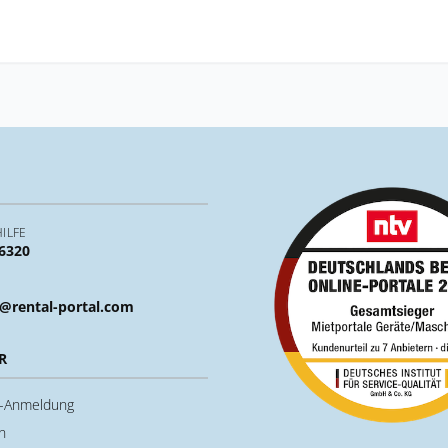
ILFE
 6320
@rental-portal.com
R
u-Anmeldung
n