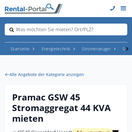
Was möchten Sie mieten? Ort/PLZ?
Startseite
Energietechnik
Stromerzeuger
Stro
Alle Angebote der Kategorie anzeigen
Pramac GSW 45
Stromaggregat 44 KVA
mieten