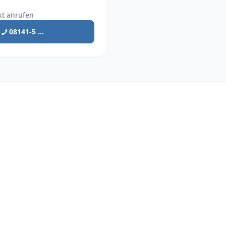
kt anrufen
08141-5 ...