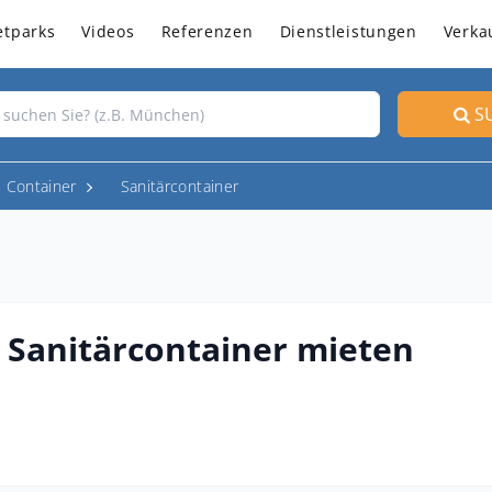
etparks
Videos
Referenzen
Dienstleistungen
Verka
S
Container
Sanitärcontainer
Sanitärcontainer mieten