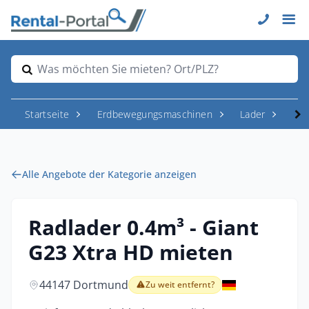
Was möchten Sie mieten? Ort/PLZ?
Startseite
Erdbewegungsmaschinen
Lader
Rad
Alle Angebote der Kategorie anzeigen
Radlader 0.4m³ - Giant
G23 Xtra HD mieten
44147 Dortmund
Zu weit entfernt?