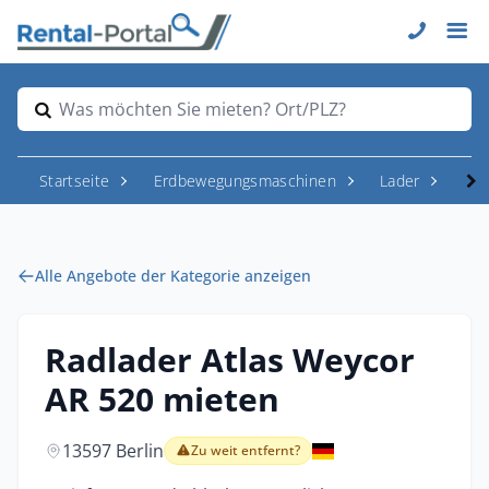
Was möchten Sie mieten? Ort/PLZ?
Startseite
Erdbewegungsmaschinen
Lader
Rad
Alle Angebote der Kategorie anzeigen
Radlader Atlas Weycor
AR 520 mieten
13597 Berlin
Zu weit entfernt?