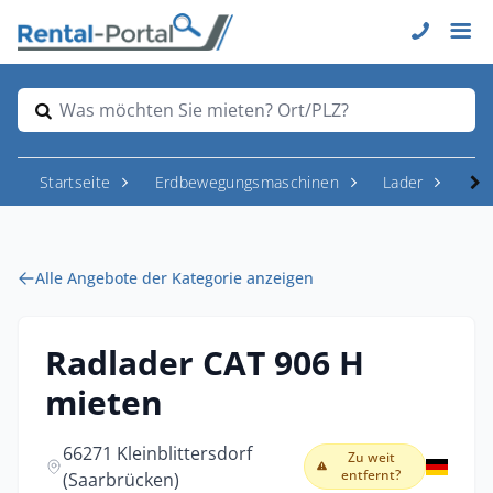
Was möchten Sie mieten? Ort/PLZ?
Startseite
Erdbewegungsmaschinen
Lader
Rad
Alle Angebote der Kategorie anzeigen
Radlader CAT 906 H
mieten
66271 Kleinblittersdorf
Zu weit
entfernt?
(Saarbrücken)