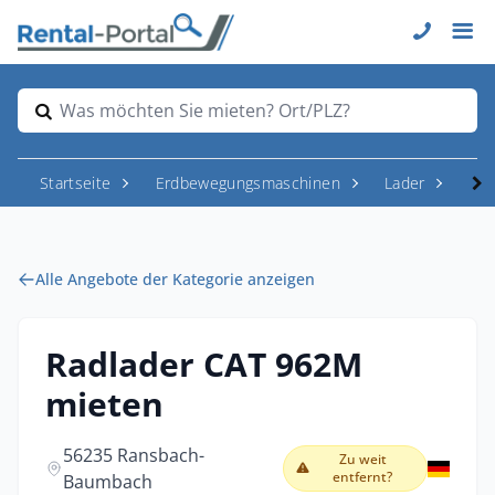
Was möchten Sie mieten? Ort/PLZ?
Startseite
Erdbewegungsmaschinen
Lader
Rad
Alle Angebote der Kategorie anzeigen
Radlader CAT 962M
mieten
56235 Ransbach-
Zu weit
entfernt?
Baumbach