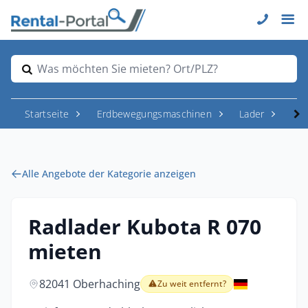
Was möchten Sie mieten? Ort/PLZ?
Startseite
Erdbewegungsmaschinen
Lader
Rad
Alle Angebote der Kategorie anzeigen
Radlader Kubota R 070
mieten
82041 Oberhaching
Zu weit entfernt?