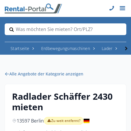
Was möchten Sie mieten? Ort/PLZ?
Startseite
Erdbewegungsmaschinen
Lader
Rad
Alle Angebote der Kategorie anzeigen
Radlader Schäffer 2430
mieten
13597 Berlin
Zu weit entfernt?