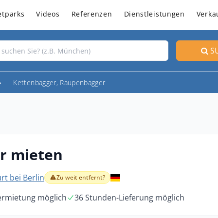
etparks
Videos
Referenzen
Dienstleistungen
Verka
S
Kettenbagger, Raupenbagger
r mieten
rt bei Berlin
Zu weit entfernt?
ermietung möglich
36 Stunden-Lieferung möglich