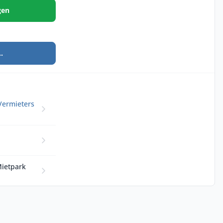
gen
.
Vermieters
Mietpark