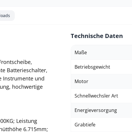
loads
Technische Daten
Maße
Frontscheibe,
Betriebsgewicht
e Batterieschalter,
he Instrumente und
Motor
tung, hochwertige
Schnellwechsler Art
Energieversorgung
00KG; Leistung
Grabtiefe
chütthöhe 6.715mm;