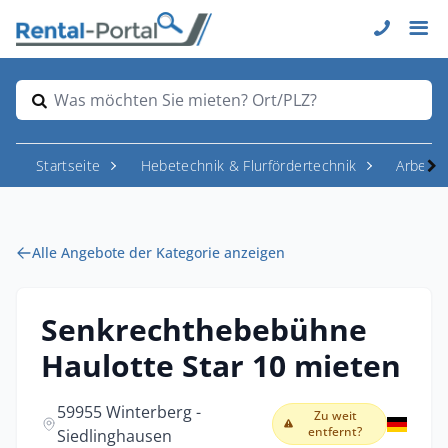
Was möchten Sie mieten? Ort/PLZ?
Startseite
Hebetechnik & Flurfördertechnik
Arbeit
Alle Angebote der Kategorie anzeigen
Senkrechthebebühne
Haulotte Star 10 mieten
59955 Winterberg -
Zu weit
entfernt?
Siedlinghausen