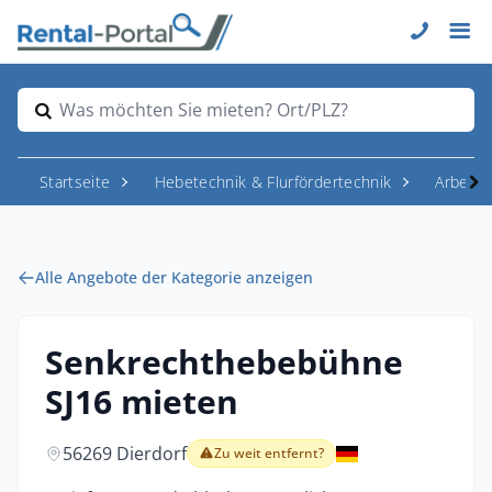
Was möchten Sie mieten? Ort/PLZ?
Startseite
Hebetechnik & Flurfördertechnik
Arbeit
Alle Angebote der Kategorie anzeigen
Senkrechthebebühne
SJ16 mieten
56269 Dierdorf
Zu weit entfernt?