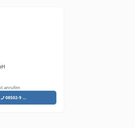
mbH
kt anrufen
08502-9 ...