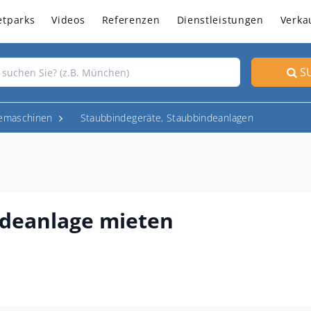
etparks
Videos
Referenzen
Dienstleistungen
Verka
S
emaschinen
Staubbindegeräte, Staubbindeanlagen
ndeanlage mieten