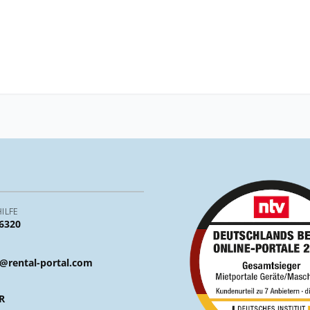
ILFE
 6320
@rental-portal.com
R