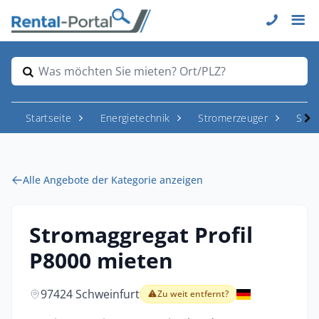
Was möchten Sie mieten? Ort/PLZ?
Startseite
Energietechnik
Stromerzeuger
Stro
Alle Angebote der Kategorie anzeigen
Stromaggregat Profil
P8000 mieten
97424 Schweinfurt
Zu weit entfernt?