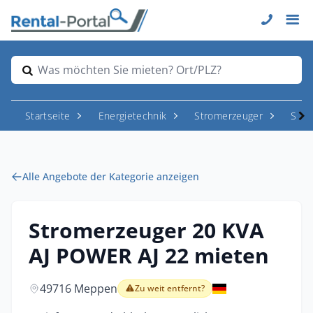
Was möchten Sie mieten? Ort/PLZ?
Startseite
Energietechnik
Stromerzeuger
Stro
Alle Angebote der Kategorie anzeigen
Stromerzeuger 20 KVA
AJ POWER AJ 22 mieten
49716 Meppen
Zu weit entfernt?