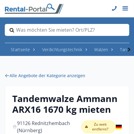
Was möchten Sie mieten? Ort/PLZ?
Startseite
Verdichtungstechnik
Walzen
Tande
Alle Angebote der Kategorie anzeigen
Tandemwalze Ammann
ARX16 1670 kg mieten
91126 Rednitzhembach
Zu weit
entfernt?
(Nürnberg)