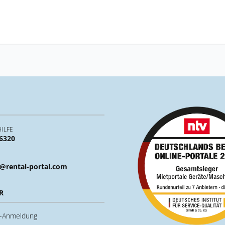
ILFE
 6320
@rental-portal.com
R
u-Anmeldung