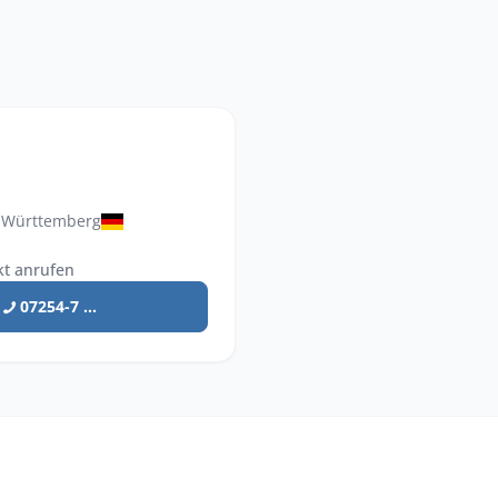
-Württemberg
kt anrufen
07254-7 ...