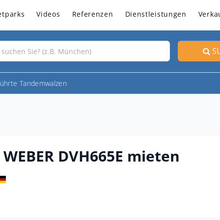
etparks
Videos
Referenzen
Dienstleistungen
Verka
S
ührte Tandemwalzen
 WEBER DVH665E mieten