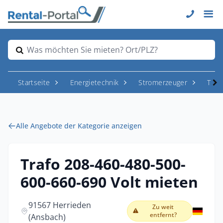
Was möchten Sie mieten? Ort/PLZ?
Startseite
Energietechnik
Stromerzeuger
Tran
Alle Angebote der Kategorie anzeigen
Trafo 208-460-480-500-
600-660-690 Volt mieten
91567 Herrieden
Zu weit
entfernt?
(Ansbach)