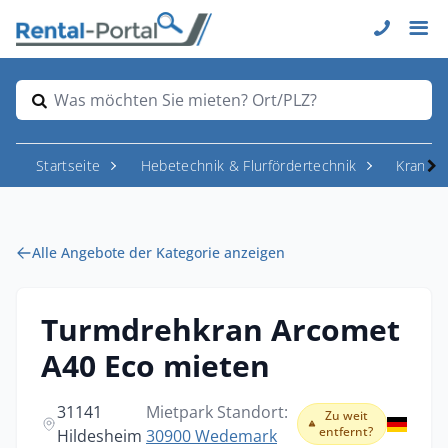
Was möchten Sie mieten? Ort/PLZ?
Startseite
Hebetechnik & Flurfördertechnik
Krane
Alle Angebote der Kategorie anzeigen
Turmdrehkran Arcomet
A40 Eco mieten
31141
Mietpark Standort:
Zu weit
entfernt?
Hildesheim
30900 Wedemark