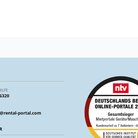
ILFE
 6320
@rental-portal.com
R