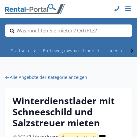
Was möchten Sie mieten? Ort/PLZ?
Startseite
Erdbewegungsmaschinen
Lader
Rad
Alle Angebote der Kategorie anzeigen
Winterdienstlader mit
Schneeschild und
Salzstreuer mieten