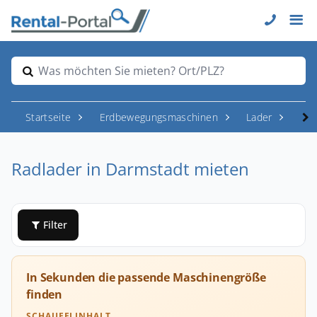
Was möchten Sie mieten? Ort/PLZ?
Startseite
Erdbewegungsmaschinen
Lader
Rad
Radlader in Darmstadt mieten
Filter
In Sekunden die passende Maschinengröße
finden
SCHAUFELINHALT