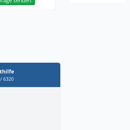
frage senden
thilfe
/ 6320