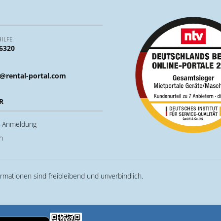
ILFE
 6320
@rental-portal.com
R
u-Anmeldung
n
ormationen sind freibleibend und unverbindlich.