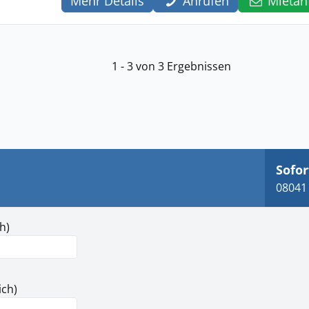
Mehr Details
Anrufen
Mietan
1 - 3 von 3 Ergebnissen
Sofor
08041 
h)
ich)