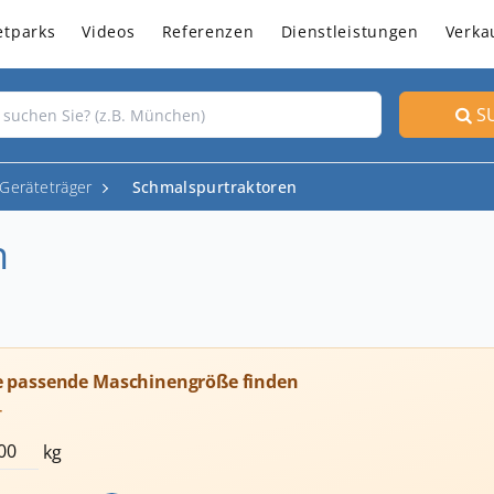
etparks
Videos
Referenzen
Dienstleistungen
Verka
S
Geräteträger
Schmalspurtraktoren
n
e passende Maschinengröße finden
T
kg