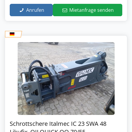
Anrufen
Mietanfrage senden
Schrottschere Italmec IC 23 SWA 48
Likufix, OILQUICK OQ 70/55