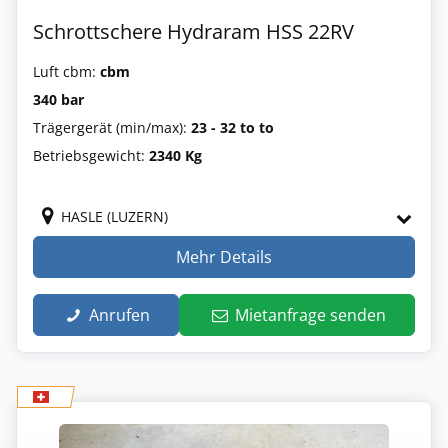
Schrottschere Hydraram HSS 22RV
Luft cbm:
cbm
340 bar
Trägergerät (min/max):
23 - 32 to to
Betriebsgewicht:
2340 Kg
HASLE (LUZERN)
Mehr Details
Anrufen
Mietanfrage senden