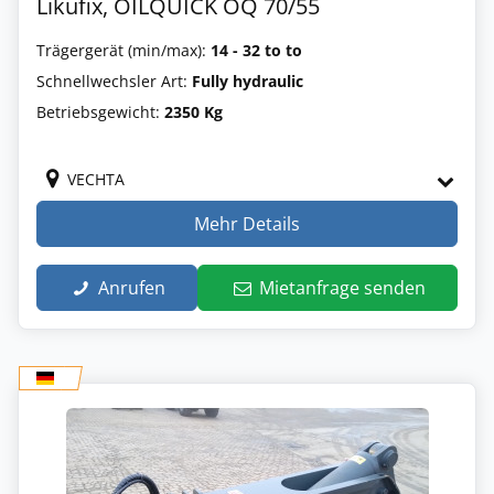
Likufix, OILQUICK OQ 70/55
Trägergerät (min/max):
14 - 32 to to
Schnellwechsler Art:
Fully hydraulic
Betriebsgewicht:
2350 Kg
VECHTA
Mehr Details
Anrufen
Mietanfrage senden