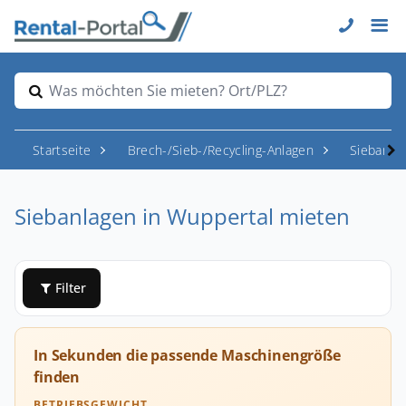
Was möchten Sie mieten? Ort/PLZ?
Startseite
Brech-/Sieb-/Recycling-Anlagen
Siebanla
Siebanlagen in Wuppertal mieten
Filter
In Sekunden die passende Maschinengröße
finden
BETRIEBSGEWICHT