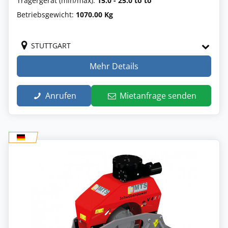
Trägergerät (min/max):
15.0 - 25.0 to to
Betriebsgewicht:
1070.00 Kg
STUTTGART
Mehr Details
Anrufen
Mietanfrage senden