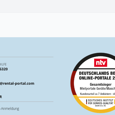
ILFE
 6320
@rental-portal.com
R
u-Anmeldung