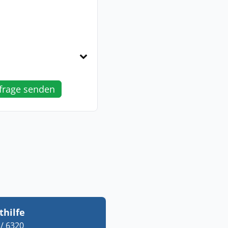
frage senden
thilfe
/ 6320