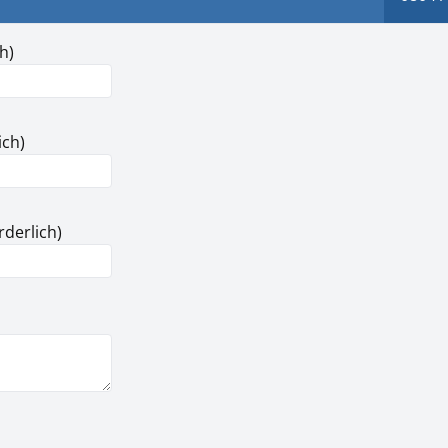
h)
ich)
rderlich)