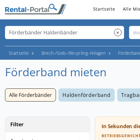
Startseite
Alle Mi
×
Startseite
Brech-/Sieb-/Recycling-Anlagen
Förderban
Förderband mieten
Alle Förderbänder
Haldenförderband
Tragba
Filter
In Sekunden di
BETRIEBSGEWICH