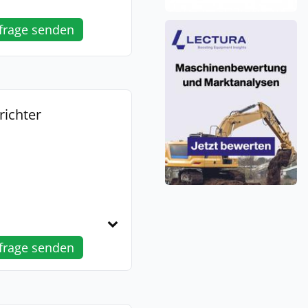
frage senden
richter
frage senden