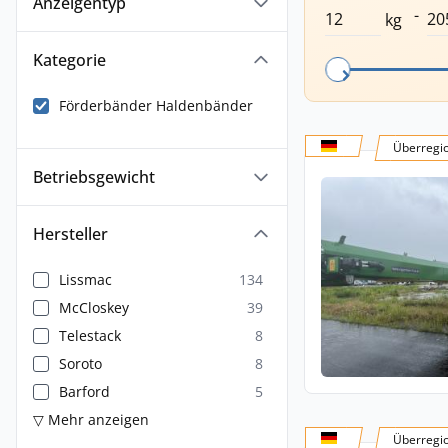
Anzeigentyp
-
kg
Kategorie
Förderbänder Haldenbänder
Überregi
Betriebsgewicht
Hersteller
Lissmac
134
McCloskey
39
Telestack
8
Soroto
8
Barford
5
▽ Mehr anzeigen
Überregi