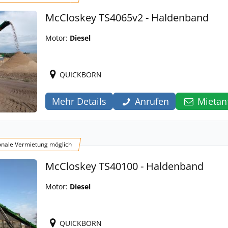
McCloskey TS4065v2 - Haldenband
Motor:
Diesel
QUICKBORN
Mehr Details
Anrufen
Mietan
onale Vermietung möglich
McCloskey TS40100 - Haldenband
Motor:
Diesel
QUICKBORN