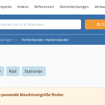
etparks
Videos
Referenzen
Dienstleistungen
Verka
S
danlagen
Förderbänder Haldenbänder
r
Rad
Stationär
e passende Maschinengröße finden
T