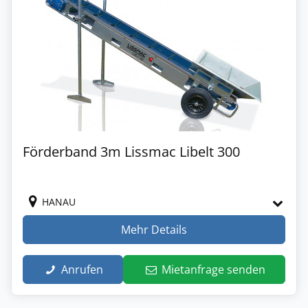
Förderband 3m Lissmac Libelt 300
HANAU
Mehr Details
Anrufen
Mietanfrage senden