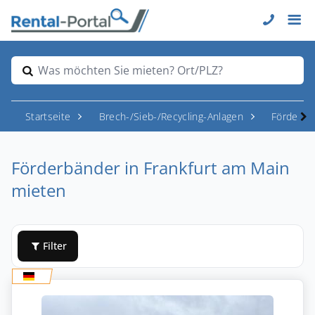
Was möchten Sie mieten? Ort/PLZ?
Startseite
Brech-/Sieb-/Recycling-Anlagen
Förderba
Förderbänder in Frankfurt am Main
mieten
Filter