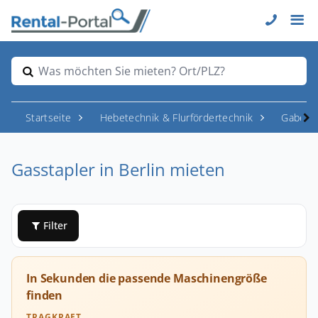
Was möchten Sie mieten? Ort/PLZ?
Startseite
Hebetechnik & Flurfördertechnik
Gabelst
Gasstapler in Berlin mieten
Filter
In Sekunden die passende Maschinengröße
finden
TRAGKRAFT