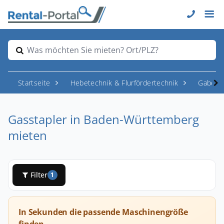
Was möchten Sie mieten? Ort/PLZ?
Startseite
Hebetechnik & Flurfördertechnik
Gabelst
Gasstapler in Baden-Württemberg
mieten
Filter
1
In Sekunden die passende Maschinengröße