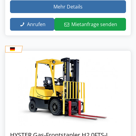
Mehr Details
Anrufen
Mietanfrage senden
HYSTER Gas-Frontstapler H2.0FTS-L