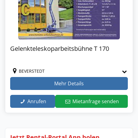
Gelenkteleskoparbeitsbühne T 170
BEVERSTEDT
Mehr Details
Anrufen
Mietanfrage senden
Jetzt Rental-Portal App holen