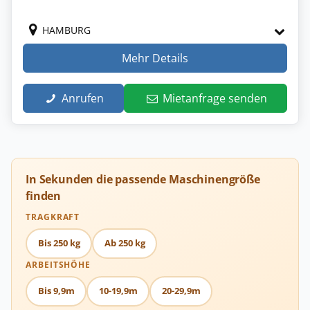
HAMBURG
Mehr Details
Anrufen
Mietanfrage senden
In Sekunden die passende Maschinengröße
finden
TRAGKRAFT
Bis 250 kg
Ab 250 kg
ARBEITSHÖHE
Bis 9,9m
10-19,9m
20-29,9m