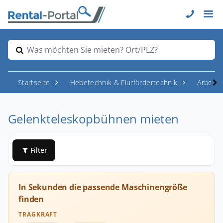
Was möchten Sie mieten? Ort/PLZ?
Startseite
Hebetechnik & Flurfördertechnik
Arbeit
Gelenkteleskopbühnen mieten
Filter
In Sekunden die passende Maschinengröße
finden
TRAGKRAFT