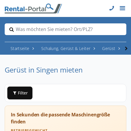
Was möchten Sie mieten? Ort/PLZ?
Startseite
Schalung, Gerüst & Leiter
Gerüst
Si
Gerüst in Singen mieten
Filter
In Sekunden die passende Maschinengröße
finden
BETRIEBSGEWICHT