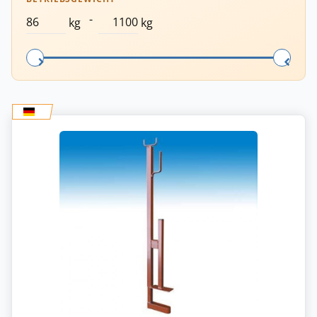
-
kg
kg