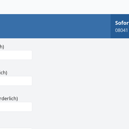
Sofor
08041 
h)
ich)
rderlich)