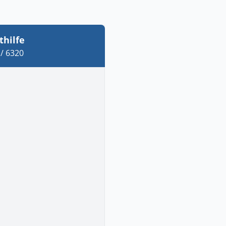
thilfe
/ 6320