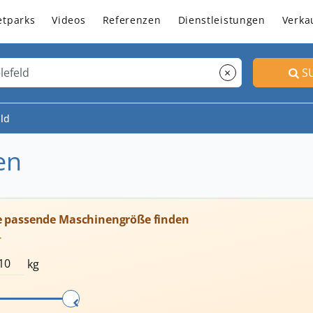
etparks
Videos
Referenzen
Dienstleistungen
Verka
×
S
eld
en
e passende Maschinengröße finden
T
kg