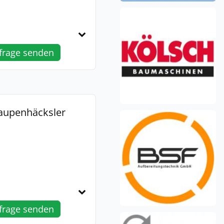
frage senden
Raupenhäcksler
frage senden