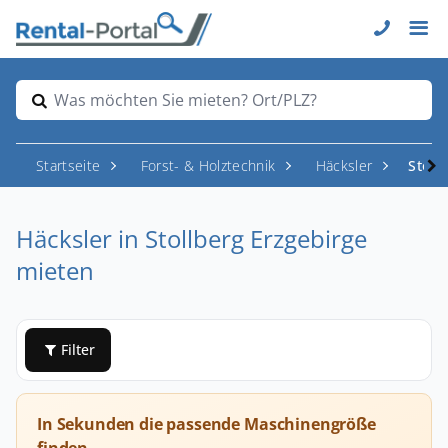
Was möchten Sie mieten? Ort/PLZ?
Startseite
Forst- & Holztechnik
Häcksler
Stoll
Häcksler in Stollberg Erzgebirge
mieten
Filter
In Sekunden die passende Maschinengröße