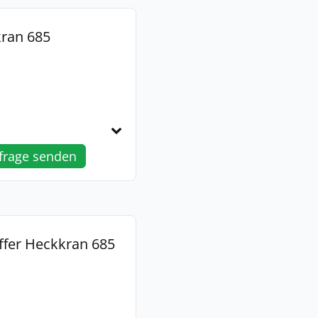
kran 685
frage senden
ffer Heckkran 685