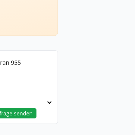
kran 955
frage senden