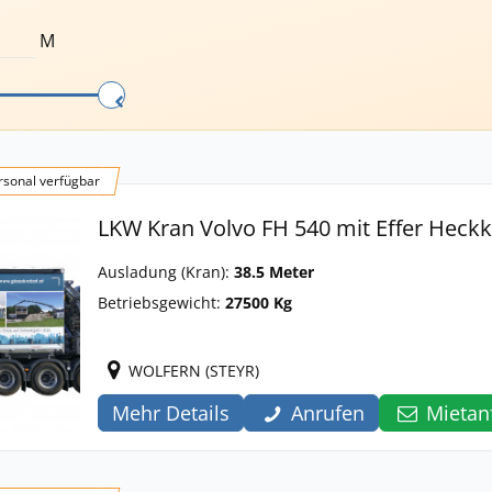
M
sonal verfügbar
LKW Kran Volvo FH 540 mit Effer Heck
Ausladung (Kran):
38.5 Meter
Betriebsgewicht:
27500 Kg
WOLFERN (STEYR)
Mehr Details
Anrufen
Mietan