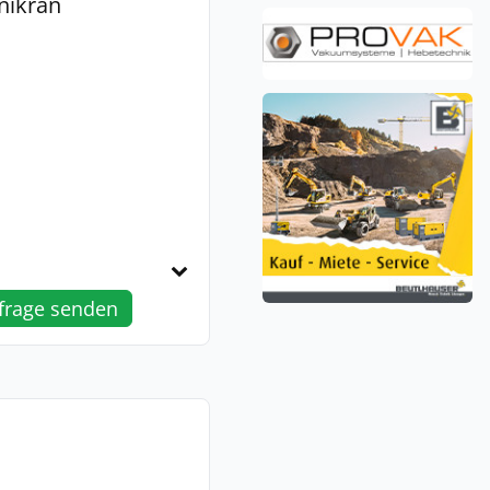
nikran
frage senden