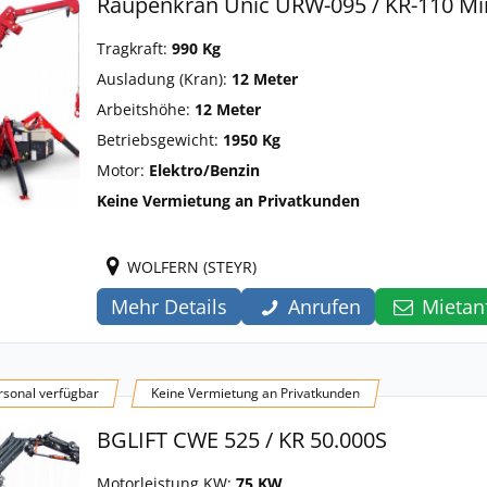
Raupenkran Unic URW-095 / KR-110 Mi
Tragkraft:
990 Kg
Ausladung (Kran):
12 Meter
Arbeitshöhe:
12 Meter
Betriebsgewicht:
1950 Kg
Motor:
Elektro/Benzin
Keine Vermietung an Privatkunden
WOLFERN (STEYR)
Mehr Details
Anrufen
Mietan
sonal verfügbar
Keine Vermietung an Privatkunden
BGLIFT CWE 525 / KR 50.000S
Motorleistung KW:
75 KW