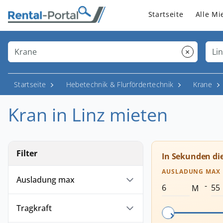
Startseite
Alle Mi
×
Startseite
Hebetechnik & Flurfördertechnik
Krane
Kran in Linz mieten
Filter
In Sekunden di
AUSLADUNG MAX
Ausladung max
-
M
Tragkraft