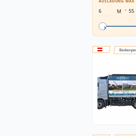
AUSLADUNG MAX
-
M
Bedienper