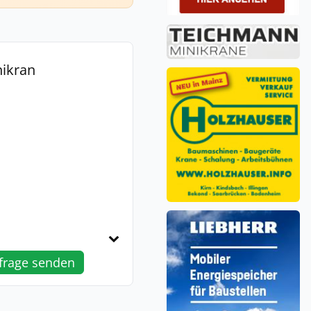
nikran
frage senden