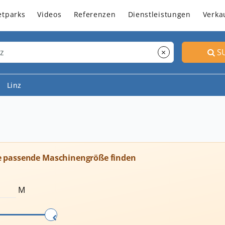
etparks
Videos
Referenzen
Dienstleistungen
Verka
×
S
Linz
e passende Maschinengröße finden
M