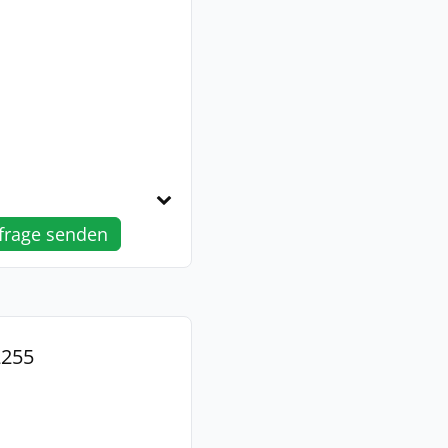
frage senden
2255