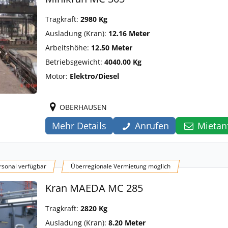
Tragkraft:
2980 Kg
Ausladung (Kran):
12.16 Meter
Arbeitshöhe:
12.50 Meter
Betriebsgewicht:
4040.00 Kg
Motor:
Elektro/Diesel
OBERHAUSEN
Mehr Details
Anrufen
Mietan
sonal verfügbar
Überregionale Vermietung möglich
Kran MAEDA MC 285
Tragkraft:
2820 Kg
Ausladung (Kran):
8.20 Meter