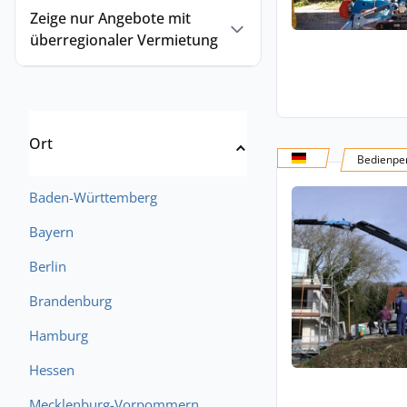
Zeige nur Angebote mit
überregionaler Vermietung
Ort
Bedienper
Baden-Württemberg
Bayern
Berlin
Brandenburg
Hamburg
Hessen
Mecklenburg-Vorpommern