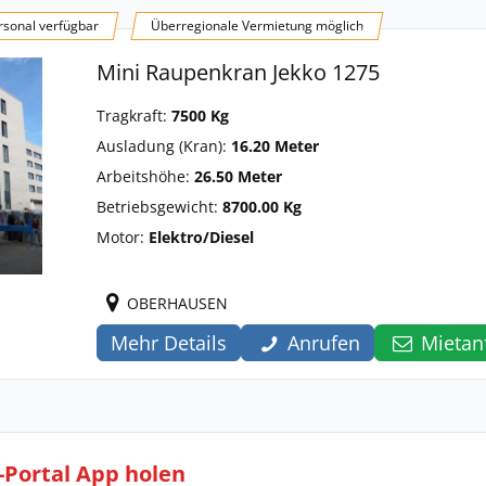
sonal verfügbar
Überregionale Vermietung möglich
Mini Raupenkran Jekko 1275
Tragkraft:
7500 Kg
Ausladung (Kran):
16.20 Meter
Arbeitshöhe:
26.50 Meter
Betriebsgewicht:
8700.00 Kg
Motor:
Elektro/Diesel
OBERHAUSEN
Mehr Details
Anrufen
Mietan
l-Portal App holen