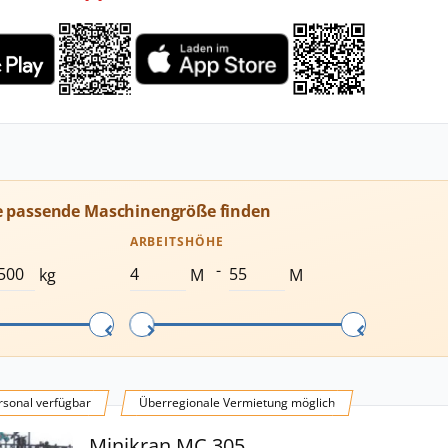
e passende Maschinengröße finden
ARBEITSHÖHE
-
kg
M
M
sonal verfügbar
Überregionale Vermietung möglich
Minikran MC 305