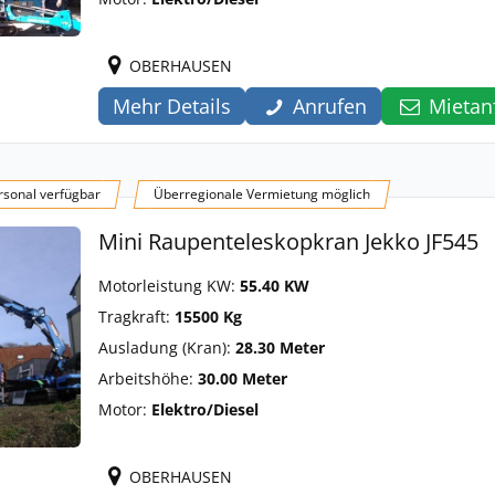
OBERHAUSEN
Mehr Details
Anrufen
Mietan
sonal verfügbar
Überregionale Vermietung möglich
Mini Raupenteleskopkran Jekko JF545
Motorleistung KW:
55.40 KW
Tragkraft:
15500 Kg
Ausladung (Kran):
28.30 Meter
Arbeitshöhe:
30.00 Meter
Motor:
Elektro/Diesel
OBERHAUSEN