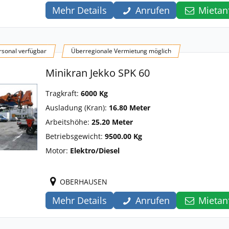
Mehr Details
Anrufen
Mietan
sonal verfügbar
Überregionale Vermietung möglich
Minikran Jekko SPK 60
Tragkraft:
6000 Kg
Ausladung (Kran):
16.80 Meter
Arbeitshöhe:
25.20 Meter
Betriebsgewicht:
9500.00 Kg
Motor:
Elektro/Diesel
OBERHAUSEN
Mehr Details
Anrufen
Mietan