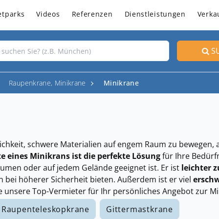
etparks
Videos
Referenzen
Dienstleistungen
Verka
S
Raupenkrane, Minikrane
Minikrane
glichkeit, schwere Materialien auf engem Raum zu bewegen
e eines Minikrans ist die perfekte Lösung
für Ihre Bedürfn
umen oder auf jedem Gelände geeignet ist. Er ist
leichter 
 bei höherer Sicherheit bieten. Außerdem ist er viel
erschw
e unsere Top-Vermieter für Ihr persönliches Angebot zur M
Raupenteleskopkrane
Gittermastkrane