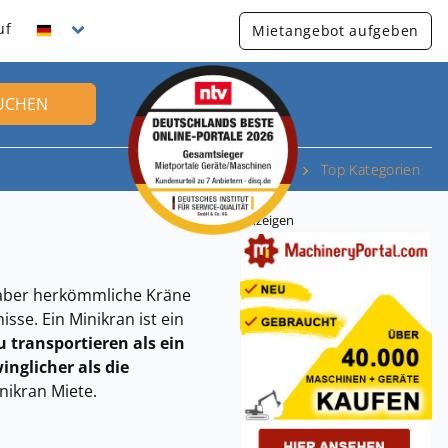
uf
Mietangebot aufgeben
UCHEN
Top Kategorien
Anzeigen
, aber herkömmliche Kräne
isse. Ein Minikran ist ein
zu transportieren als ein
inglicher als die
inikran Miete.