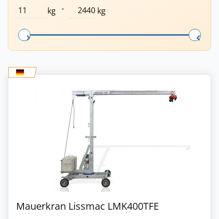
-
kg
kg
Mauerkran Lissmac LMK400TFE