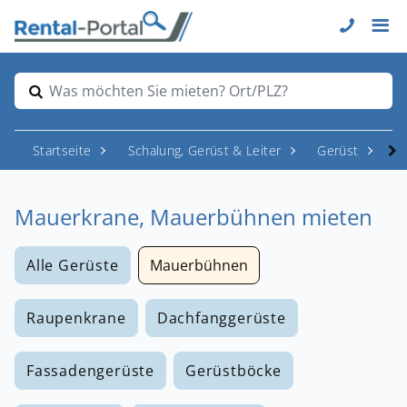
Was möchten Sie mieten? Ort/PLZ?
Startseite
Schalung, Gerüst & Leiter
Gerüst
Ma
Mauerkrane, Mauerbühnen mieten
Alle Gerüste
Mauerbühnen
Raupenkrane
Dachfanggerüste
Fassadengerüste
Gerüstböcke