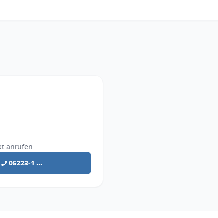
kt anrufen
05223-1 ...