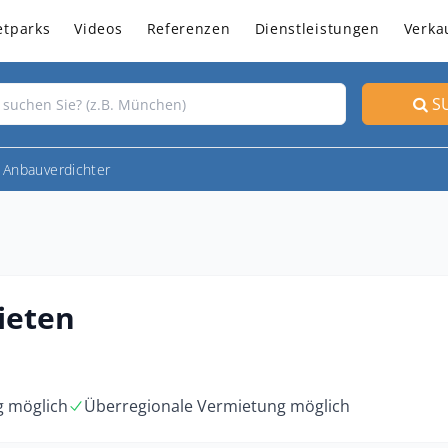
etparks
Videos
Referenzen
Dienstleistungen
Verka
S
Anbauverdichter
ieten
g möglich
Überregionale Vermietung möglich