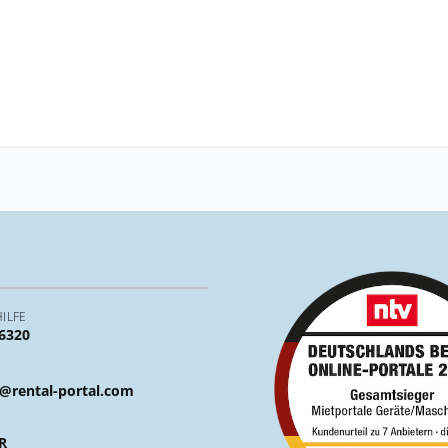
ILFE
 6320
@rental-portal.com
R