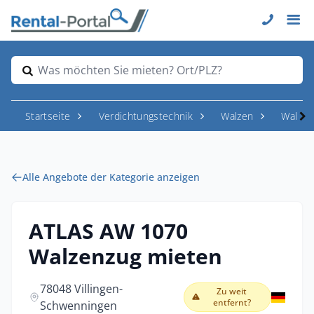
Was möchten Sie mieten? Ort/PLZ?
Startseite
Verdichtungstechnik
Walzen
Walzen
Alle Angebote der Kategorie anzeigen
ATLAS AW 1070
Walzenzug mieten
78048 Villingen-
Zu weit
entfernt?
Schwenningen