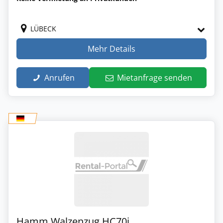
LÜBECK
Mehr Details
Anrufen
Mietanfrage senden
Hamm Walzenzug HC70i