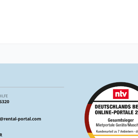
ILFE
 6320
@rental-portal.com
R