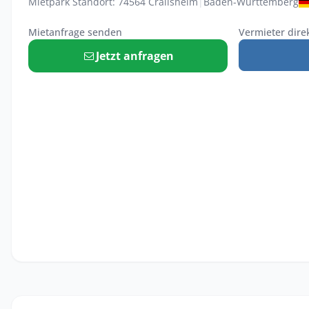
Mietpark Standort: 74564 Crailsheim
|
Baden-Württemberg
Mietanfrage senden
Vermieter dire
Jetzt anfragen