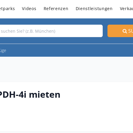
etparks
Videos
Referenzen
Dienstleistungen
Verka
S
üge
PDH-4i mieten