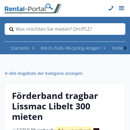
Was möchten Sie mieten? Ort/PLZ?
Startseite
Brech-/Sieb-/Recycling-Anlagen
Förderba
Alle Angebote der Kategorie anzeigen
Förderband tragbar
Lissmac Libelt 300
mieten