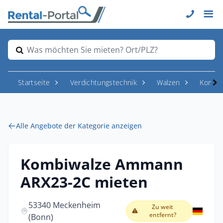
Was möchten Sie mieten? Ort/PLZ?
Startseite
Verdichtungstechnik
Walzen
Kombiw
Alle Angebote der Kategorie anzeigen
Kombiwalze Ammann
ARX23-2C mieten
53340 Meckenheim
Zu weit
entfernt?
(Bonn)