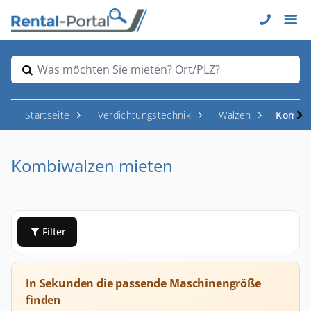
Was möchten Sie mieten? Ort/PLZ?
Startseite
Verdichtungstechnik
Walzen
Kombiw
Kombiwalzen mieten
Filter
In Sekunden die passende Maschinengröße
finden